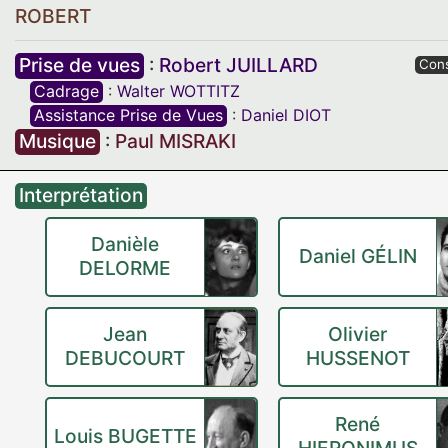
ROBERT
Prise de vues
:
Robert JUILLARD
Cons
Cadrage
:
Walter WOTTITZ
Assistance Prise de Vues
:
Daniel DIOT
Musique
:
Paul MISRAKI
Interprétation
Danièle
Daniel GÉLIN
DELORME
Jean
Olivier
DEBUCOURT
HUSSENOT
René
Louis BUGETTE