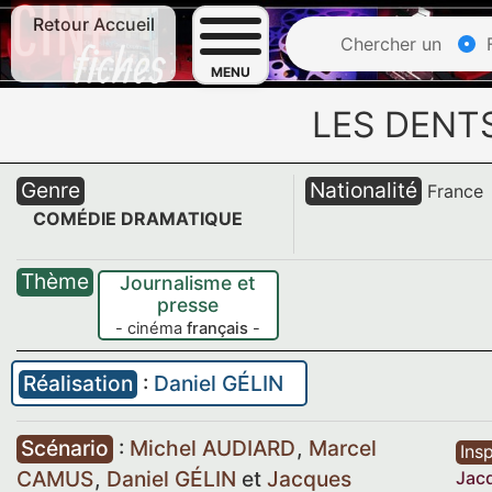
Retour Accueil
Chercher un
F
MENU
LES DENT
Genre
Nationalité
France
COMÉDIE DRAMATIQUE
Thème
Journalisme et
presse
- cinéma
français
-
Réalisation
:
Daniel GÉLIN
Scénario
:
Michel AUDIARD
,
Marcel
Insp
CAMUS
,
Daniel GÉLIN
et
Jacques
Jac