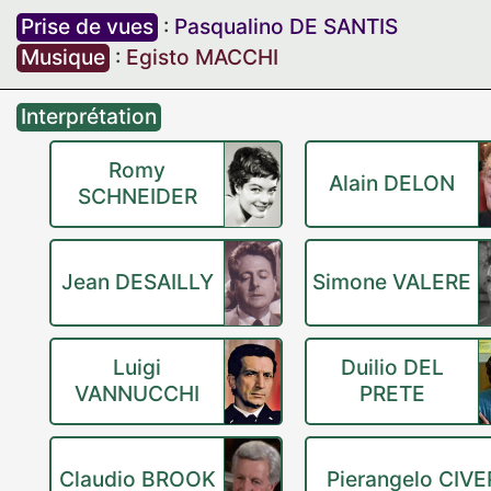
Prise de vues
:
Pasqualino DE SANTIS
Musique
:
Egisto MACCHI
Interprétation
Romy
Alain DELON
SCHNEIDER
Jean DESAILLY
Simone VALERE
Luigi
Duilio DEL
VANNUCCHI
PRETE
Claudio BROOK
Pierangelo CIV