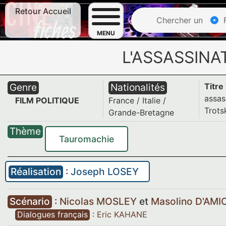
Retour Accueil
Chercher un
F
MENU
L'ASSASSINA
Genre
Nationalités
Titre
assas
FILM POLITIQUE
France
/
Italie
/
Trots
Grande-Bretagne
Thème
Tauromachie
Réalisation
:
Joseph LOSEY
Scénario
:
Nicolas MOSLEY
et
Masolino D'AMI
Dialogues français
:
Eric KAHANE