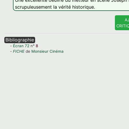
Une excellente oeuvre du metteur en scène Joseph Los
scrupuleusement la vérité historique.
A
CRITI
Bibliographie
Écran
72
n°
8
FICHE
de
Monsieur Cinéma