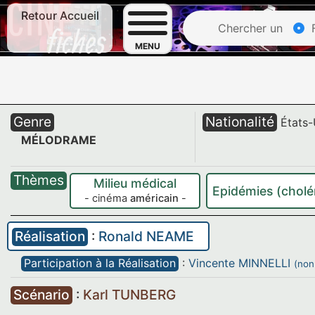
Retour Accueil
Chercher un
F
MENU
Genre
Nationalité
États-
MÉLODRAME
Thèmes
Milieu médical
Epidémies (cholé
- cinéma
américain
-
Réalisation
:
Ronald NEAME
Participation à la Réalisation
:
Vincente MINNELLI
(non
Scénario
:
Karl TUNBERG