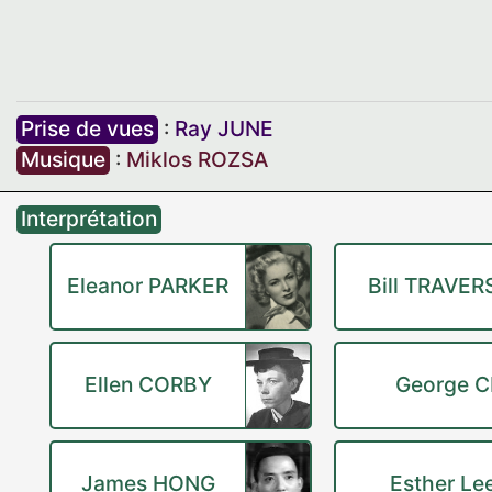
Prise de vues
:
Ray JUNE
Musique
:
Miklos ROZSA
Interprétation
Eleanor PARKER
Bill TRAVER
Ellen CORBY
George 
James HONG
Esther Le