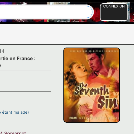
CONNEXION
44
rtie en France :
0
me étant malade)
. Somerset