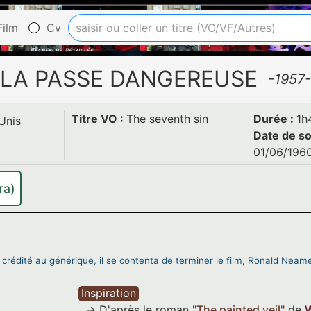
ilm
Cv
LA PASSE DANGEREUSE
-1957-
Titre VO :
The seventh sin
Durée :
1h
Unis
Date de so
01/06/196
ra)
 crédité au générique, il se contenta de terminer le film, Ronald Nea
Inspiration
D'après le roman "
The painted veil
"
de
W