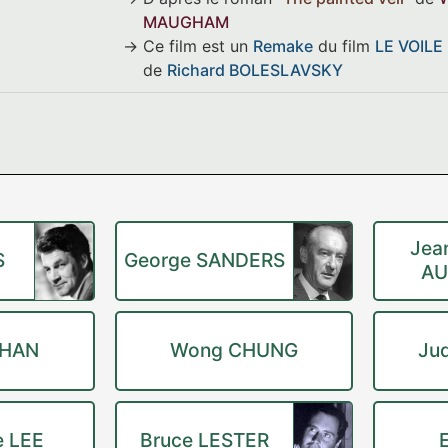
MAUGHAM
Ce film est un
Remake
du film
LE VOILE
de
Richard BOLESLAVSKY
Jea
S
George SANDERS
A
CHAN
Wong CHUNG
Ju
e LEE
Bruce LESTER