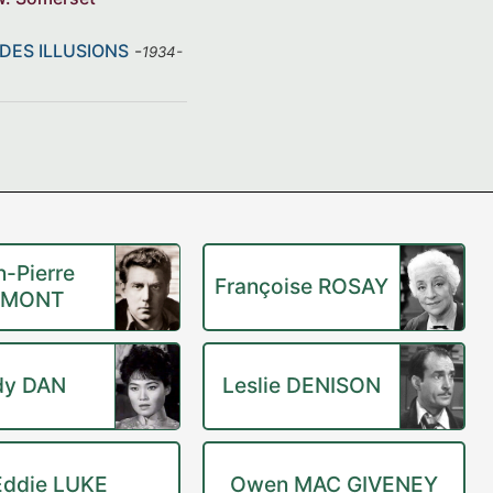
 DES ILLUSIONS
-
1934-
n-Pierre
Françoise ROSAY
UMONT
dy DAN
Leslie DENISON
Eddie LUKE
Owen MAC GIVENEY