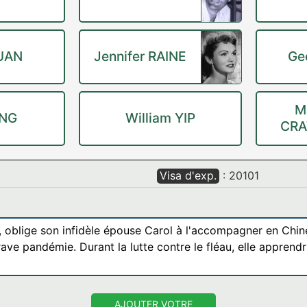
UAN
Jennifer RAINE
Ge
M
ONG
William YIP
CR
Visa d'exp.
: 20101
, oblige son infidèle épouse Carol à l'accompagner en Chine
rave pandémie. Durant la lutte contre le fléau, elle appren
AJOUTER VOTRE