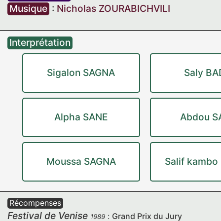
Musique
:
Nicholas ZOURABICHVILI
Interprétation
Sigalon SAGNA
Saly BA
Alpha SANE
Abdou S
Moussa SAGNA
Salif kamb
Récompenses
Festival de Venise
:
Grand Prix du Jury
1989