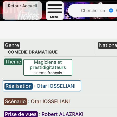
Retour Accueil
Chercher un
F
MENU
Genre
Nationa
COMÉDIE DRAMATIQUE
Thème
Magiciens et
prestidigitateurs
- cinéma
français
-
Réalisation
:
Otar IOSSELIANI
Scénario
:
Otar IOSSELIANI
Prise de vues
:
Robert ALAZRAKI