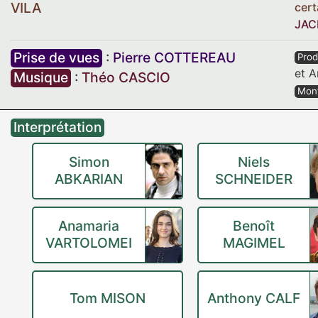
VILA
cert
JAC
Prise de vues
:
Pierre COTTEREAU
Prod
et
A
Musique
:
Théo CASCIO
Mon
Interprétation
Simon
Niels
ABKARIAN
SCHNEIDER
Anamaria
Benoît
VARTOLOMEI
MAGIMEL
Tom MISON
Anthony CALF