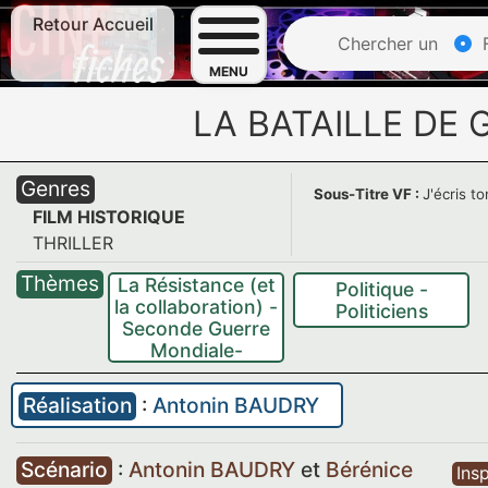
Retour Accueil
Chercher un
F
MENU
LA BATAILLE DE 
Genres
Sous-Titre VF :
J'écris t
FILM HISTORIQUE
THRILLER
Thèmes
La Résistance (et
Politique -
la collaboration) -
Politiciens
Seconde Guerre
Mondiale-
Réalisation
:
Antonin BAUDRY
Scénario
:
Antonin BAUDRY
et
Bérénice
Insp