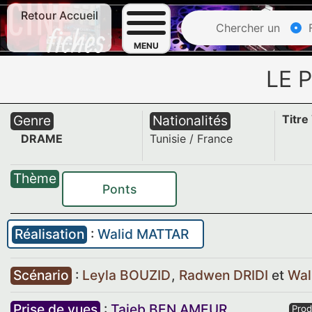
Retour Accueil
Chercher un
F
MENU
LE 
Genre
Nationalités
Titre
DRAME
Tunisie
/
France
Thème
Ponts
Réalisation
:
Walid MATTAR
Scénario
:
Leyla BOUZID
,
Radwen DRIDI
et
Wal
Prise de vues
:
Taieb BEN AMEUR
Prod