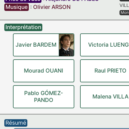
VIL
Musique
:
Olivier ARSON
Mon
Interprétation
Javier BARDEM
Victoria LUEN
Mourad OUANI
Raul PRIETO
Pablo GÓMEZ-
Malena VILLA
PANDO
Résumé