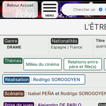
Retour Accueil
Chercher un
F
MENU
L’ÊTR
Genre
Nationalités
Titre
queri
DRAME
Espagne
/
France
Thèmes
Relations entre
Milieu du cinéma
père et fille(s)
Réalisation
:
Rodrigo SOROGOYEN
Scénario
:
Isabel PEÑA
et
Rodrigo SOROGOYE
Prise de vues
:
Alejandro DE PABLO
Prod