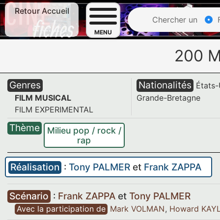
Retour Accueil
Chercher un
F
MENU
200 
Genres
Nationalités
États-
FILM MUSICAL
Grande-Bretagne
FILM EXPERIMENTAL
Thème
Milieu pop / rock /
rap
Réalisation
:
Tony PALMER
et
Frank ZAPPA
Scénario
:
Frank ZAPPA
et
Tony PALMER
Avec la participation de
Mark VOLMAN
,
Howard KA