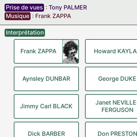
Prise de vues
:
Tony PALMER
Musique
:
Frank ZAPPA
Interprétation
Frank ZAPPA
Howard KAYL
Aynsley DUNBAR
George DUKE
Janet NEVILLE
Jimmy Carl BLACK
FERGUSON
Dick BARBER
Don PRESTO