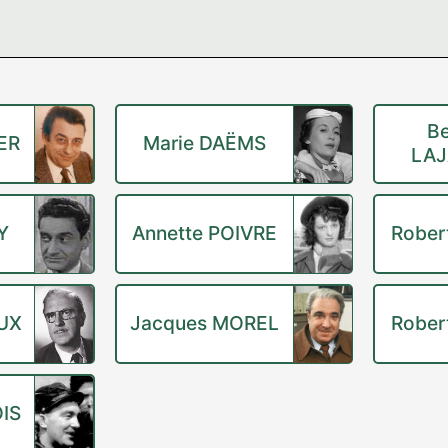
Be
ER
Marie DAËMS
LAJ
Y
Annette POIVRE
Rober
EUX
Jacques MOREL
Rober
IS