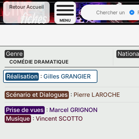
Retour Accueil
Chercher un
F
MENU
Genre
Nationa
COMÉDIE DRAMATIQUE
Réalisation
:
Gilles GRANGIER
Scénario et Dialogues
:
Pierre LAROCHE
Prise de vues
:
Marcel GRIGNON
Musique
:
Vincent SCOTTO