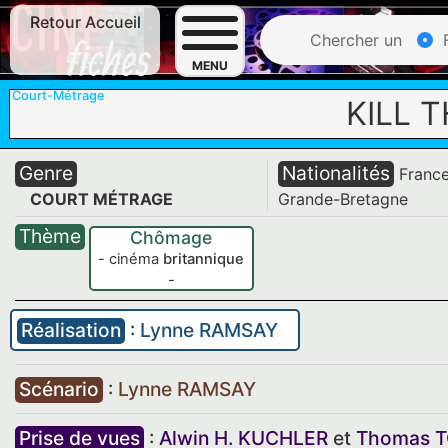
Retour Accueil
Chercher un
F
MENU
Court-Métrage
KILL 
Genre
Nationalités
Franc
COURT MÉTRAGE
Grande-Bretagne
Thème
Chômage
- cinéma
britannique
-
Réalisation
:
Lynne RAMSAY
Scénario
:
Lynne RAMSAY
Prise de vues
:
Alwin H. KUCHLER
et
Thomas 