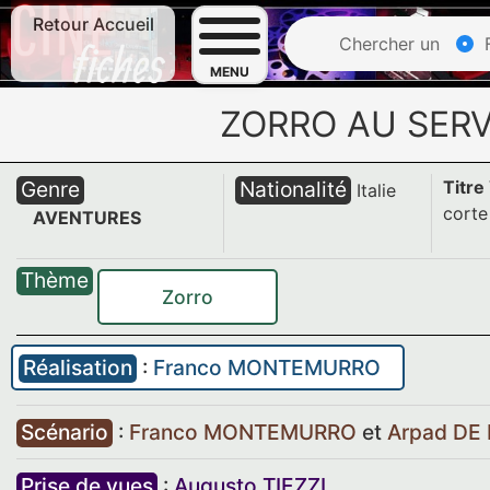
Retour Accueil
Chercher un
F
MENU
ZORRO AU SERV
Genre
Nationalité
Titre
Italie
corte 
AVENTURES
Thème
Zorro
Réalisation
:
Franco MONTEMURRO
Scénario
:
Franco MONTEMURRO
et
Arpad DE 
Prise de vues
:
Augusto TIEZZI