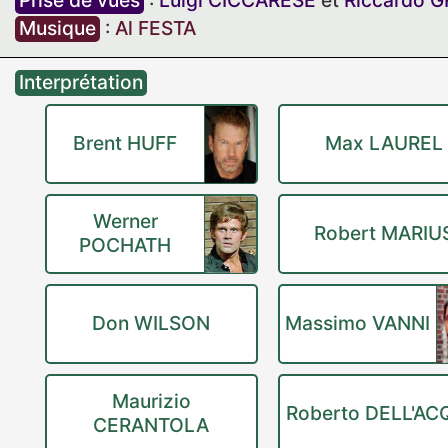
Prise de vues
:
Luigi CICCARESE
et
Riccardo 
Musique
:
Al FESTA
Interprétation
Brent HUFF
Max LAUREL
Werner
Robert MARIU
POCHATH
Don WILSON
Massimo VANNI
Maurizio
Roberto DELL'A
CERANTOLA