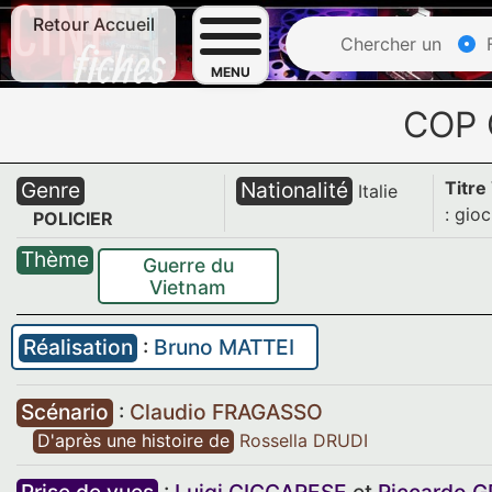
Retour Accueil
Chercher un
F
MENU
COP
Genre
Nationalité
Titre
Italie
: gioc
POLICIER
Thème
Guerre du
Vietnam
Réalisation
:
Bruno MATTEI
Scénario
:
Claudio FRAGASSO
D'après une histoire de
Rossella DRUDI