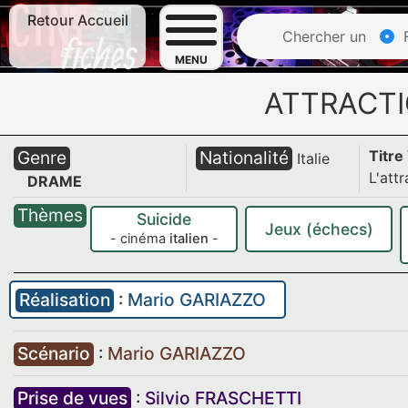
Retour Accueil
Chercher un
F
MENU
ATTRACTI
Genre
Nationalité
Titre
Italie
L'att
DRAME
Thèmes
Suicide
Jeux (échecs)
- cinéma
italien
-
Réalisation
:
Mario GARIAZZO
Scénario
:
Mario GARIAZZO
Prise de vues
:
Silvio FRASCHETTI