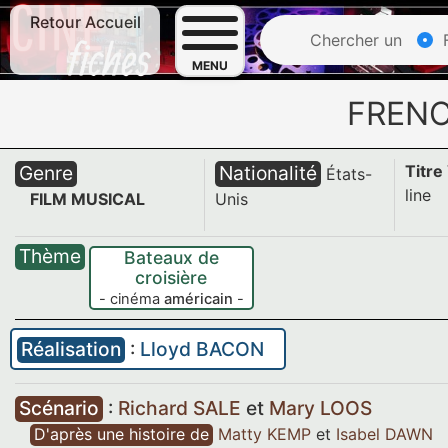
Retour Accueil
Chercher un
F
MENU
FRENC
Genre
Nationalité
Titre
États-
line
FILM MUSICAL
Unis
Thème
Bateaux de
croisière
- cinéma
américain
-
Réalisation
:
Lloyd BACON
Scénario
:
Richard SALE
et
Mary LOOS
D'après une histoire de
Matty KEMP
et
Isabel DAWN