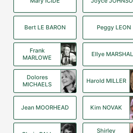
Mary ICIDE
Joyce JOHNS
Bert LE BARON
Peggy LEON
Frank
Ellye MARSHA
MARLOWE
Dolores
Harold MILLER
MICHAELS
Jean MOORHEAD
Kim NOVAK
Shirley