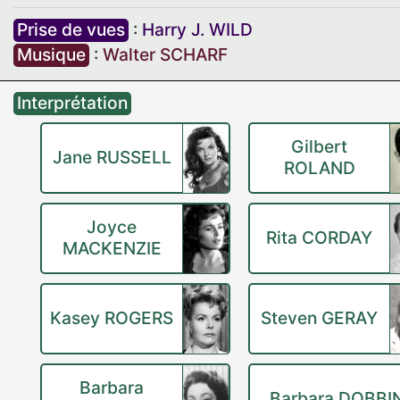
Prise de vues
:
Harry J. WILD
Musique
:
Walter SCHARF
Interprétation
Gilbert
Jane RUSSELL
ROLAND
Joyce
Rita CORDAY
MACKENZIE
Kasey ROGERS
Steven GERAY
Barbara
Barbara DOBBI