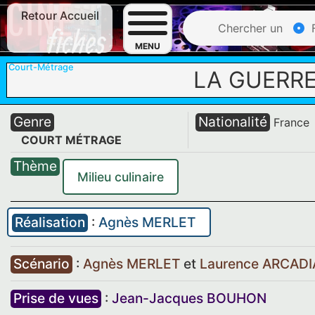
Retour Accueil
Chercher un
F
MENU
Court-Métrage
LA GUERRE
Genre
Nationalité
France
COURT MÉTRAGE
Thème
Milieu culinaire
Réalisation
:
Agnès MERLET
Scénario
:
Agnès MERLET
et
Laurence ARCADI
Prise de vues
:
Jean-Jacques BOUHON