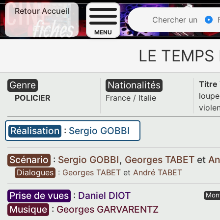
Retour Accueil
Chercher un
F
MENU
LE TEMPS
Genre
Nationalités
Titre
loupe
POLICIER
France
/
Italie
viole
Réalisation
:
Sergio GOBBI
Scénario
:
Sergio GOBBI
,
Georges TABET
et
An
Dialogues
:
Georges TABET
et
André TABET
Prise de vues
:
Daniel DIOT
Mon
Musique
:
Georges GARVARENTZ