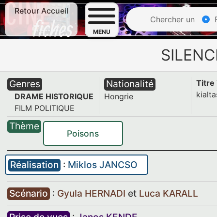
Retour Accueil
Chercher un
F
MENU
SILENC
Genres
Nationalité
Titre
kialta
DRAME HISTORIQUE
Hongrie
FILM POLITIQUE
Thème
Poisons
Réalisation
:
Miklos JANCSO
Scénario
:
Gyula HERNADI
et
Luca KARALL