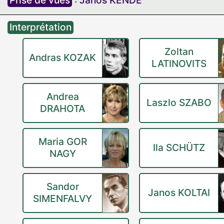
Prise de vues
:
Janos KENDE
Interprétation
Zoltan
Andras KOZAK
LATINOVITS
Andrea
Laszlo SZABO
DRAHOTA
Maria GOR
Ila SCHÜTZ
NAGY
Sandor
Janos KOLTAI
SIMENFALVY