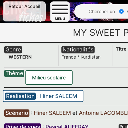
Retour Accueil
Chercher un
F
MENU
MY SWEET 
Genre
Nationalités
Titre
WESTERN
France
/
Kurdistan
Thème
Milieu scolaire
Réalisation
:
Hiner SALEEM
Scénario
:
Hiner SALEEM
et
Antoine LACOMBL
Prise de vues
:
Pascal AUFFRAY
Prod