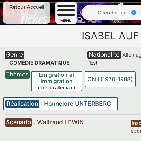
Retour Accueil
Chercher un
F
MENU
ISABEL AUF
Genre
Nationalité
Allema
COMÉDIE DRAMATIQUE
l'Est
Thèmes
Emigration et
Chili (1970-1988)
immigration
- cinéma
allemand
-
Réalisation
:
Hannelore UNTERBERG
Scénario
:
Waltraud LEWIN
Insp
épo