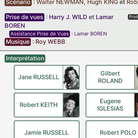
Scénario
:
Walter NEWMAN
,
Hugh KING
et
Rob
Prise de vues
:
Harry J. WILD
et
Lamar
Prod
BOREN
Assistance Prise de Vues
:
Lamar BOREN
Musique
:
Roy WEBB
Interprétation
Gilbert
Jane RUSSELL
ROLAND
Eugene
Robert KEITH
IGLESIAS
Jamie RUSSELL
Robert POLO