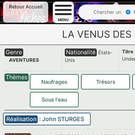
Retour Accueil
Chercher un
F
MENU
LA VENUS DES
Genre
Nationalité
Titre
États-
Unde
AVENTURES
Unis
Thèmes
Naufrages
Trésors
Sous l'eau
Réalisation
:
John STURGES