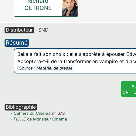
Richard
CETRONE
Distributeur
: SND
Résumé
Bella a fait son choix : elle s'apprête à épouser E
Acceptera-t-il de la transformer en vampire et d'ac
Source : Matériel de presse
A
CRITI
Bibliographie
Cahiers du Cinéma
n°
673
FICHE
de
Monsieur Cinéma