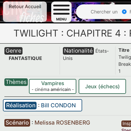
Retour Accueil
Chercher un
F
MENU
TWILIGHT : CHAPITRE 4 :
Genre
Nationalité
Titre
États-
Twili
FANTASTIQUE
Unis
Break
1
Thèmes
Vampires
Jeux (échecs)
- cinéma
américain
-
Réalisation
:
Bill CONDON
Scénario
:
Melissa ROSENBERG
Insp
Ste