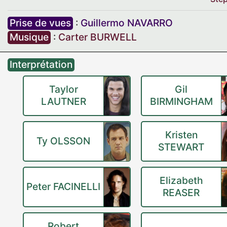
Prise de vues
:
Guillermo NAVARRO
Musique
:
Carter BURWELL
Interprétation
Taylor
Gil
LAUTNER
BIRMINGHAM
Kristen
Ty OLSSON
STEWART
Elizabeth
Peter FACINELLI
REASER
Robert