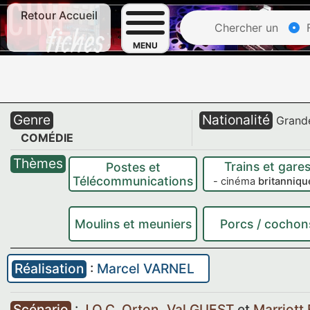
Retour Accueil
Chercher un
F
MENU
Genre
Nationalité
Grand
COMÉDIE
Thèmes
Trains et gare
Postes et
Télécommunications
- cinéma
britanniqu
Moulins et meuniers
Porcs / cochon
Réalisation
:
Marcel VARNEL
Scénario
:
J.O.C. Orton
,
Val GUEST
et
Marriott