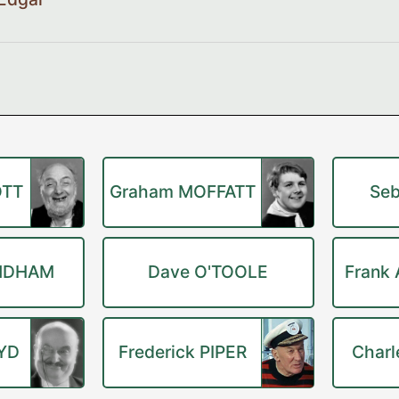
OTT
Graham MOFFATT
Seb
NDHAM
Dave O'TOOLE
Frank
OYD
Frederick PIPER
Charl