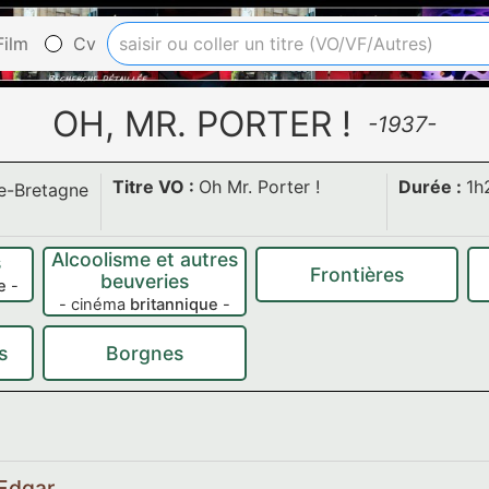
ilm
Cv
OH, MR. PORTER !
-1937-
Titre VO :
Oh Mr. Porter !
Durée :
1h
e-Bretagne
Alcoolisme et autres
s
Frontières
beuveries
e
-
- cinéma
britannique
-
s
Borgnes
 Edgar