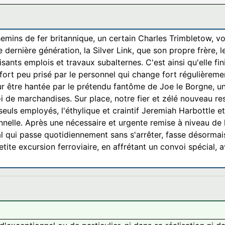
mins de fer britannique, un certain Charles Trimbletow, voit
dernière génération, la Silver Link, que son propre frère, le
sants emplois et travaux subalternes. C'est ainsi qu'elle f
fort peu prisé par le personnel qui change fort régulièrement
r être hantée par le prétendu fantôme de Joe le Borgne, un 
oi de marchandises. Sur place, notre fier et zélé nouveau 
uls employés, l'éthylique et craintif Jeremiah Harbottle et
nnelle. Après une nécessaire et urgente remise à niveau de l
 qui passe quotidiennement sans s'arrêter, fasse désormais
petite excursion ferroviaire, en affrétant un convoi spécia