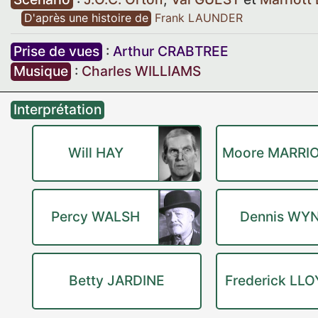
D'après une histoire de
Frank LAUNDER
Prise de vues
:
Arthur CRABTREE
Musique
:
Charles WILLIAMS
Interprétation
Will HAY
Moore MARRI
Percy WALSH
Dennis WY
Betty JARDINE
Frederick LL