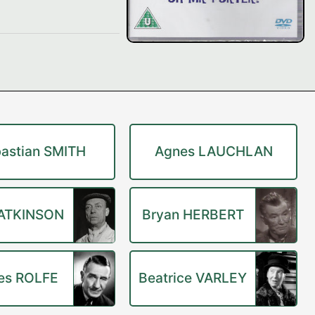
astian SMITH
Agnes LAUCHLAN
 ATKINSON
Bryan HERBERT
es ROLFE
Beatrice VARLEY