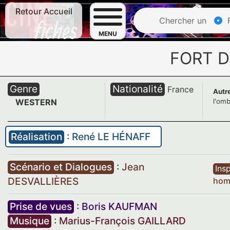
Retour Accueil
Chercher un
F
MENU
FORT 
Genre
Nationalité
France
Autre
WESTERN
l'om
Réalisation
:
René LE HÉNAFF
Scénario et Dialogues
:
Jean
Insp
DESVALLIÈRES
hom
Prise de vues
:
Boris KAUFMAN
Musique
:
Marius-François GAILLARD