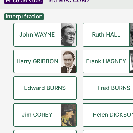
Prise de vues
:
Ted MAC CORD
Interprétation
John WAYNE
Ruth HALL
Harry GRIBBON
Frank HAGNEY
Edward BURNS
Fred BURNS
Jim COREY
Helen DICKSO