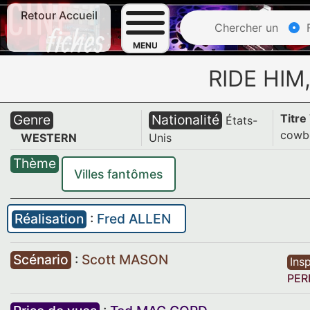
Retour Accueil
Chercher un
F
MENU
RIDE HI
Genre
Nationalité
Titre
États-
cowb
WESTERN
Unis
Thème
Villes fantômes
Réalisation
:
Fred ALLEN
Scénario
:
Scott MASON
Insp
PER