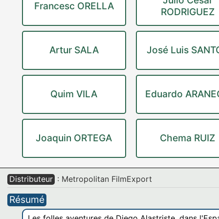
Julio César
Francesc ORELLA
RODRIGUEZ
Artur SALA
José Luis SANT
Quim VILA
Eduardo ARANE
Joaquin ORTEGA
Chema RUIZ
Distributeur
: Metropolitan FilmExport
Résumé
Les folles aventures de Diego Alastriste, dans l'Esp