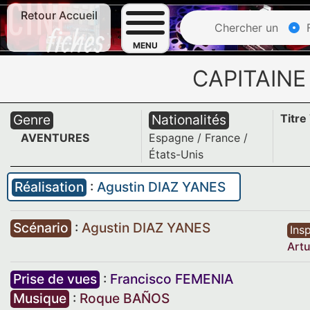
Retour Accueil
Chercher un
F
MENU
CAPITAINE
Genre
Nationalités
Titre
AVENTURES
Espagne
/
France
/
États-Unis
Réalisation
:
Agustin DIAZ YANES
Scénario
:
Agustin DIAZ YANES
Insp
Art
Prise de vues
:
Francisco FEMENIA
Musique
:
Roque BAÑOS