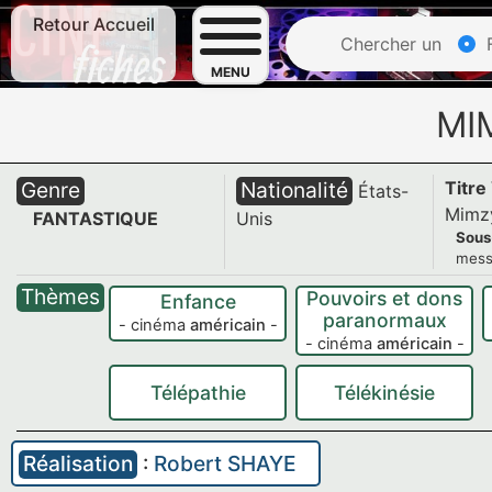
Retour Accueil
Chercher un
F
MENU
MI
Genre
Nationalité
Titre
États-
Mimz
FANTASTIQUE
Unis
Sous
mess
Thèmes
Pouvoirs et dons
Enfance
paranormaux
- cinéma
américain
-
- cinéma
américain
-
Télépathie
Télékinésie
Réalisation
:
Robert SHAYE