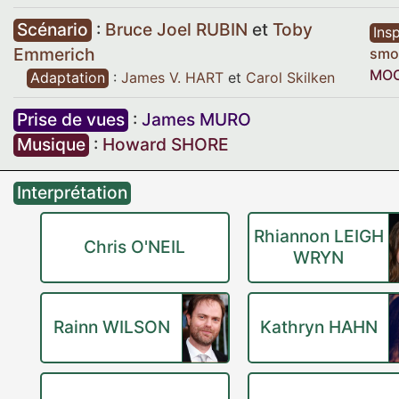
Scénario
:
Bruce Joel RUBIN
et
Toby
Insp
Emmerich
smou
MO
Adaptation
:
James V. HART
et
Carol Skilken
Prise de vues
:
James MURO
Musique
:
Howard SHORE
Interprétation
Rhiannon LEIGH
Chris O'NEIL
WRYN
Rainn WILSON
Kathryn HAHN