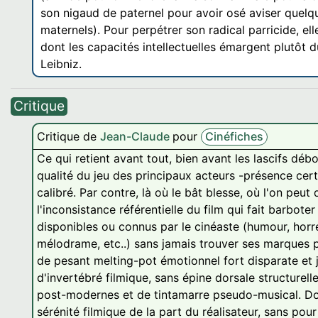
son nigaud de paternel pour avoir osé aviser quel
maternels). Pour perpétrer son radical parricide, el
dont les capacités intellectuelles émargent plutôt
Leibniz.
Critique
Critique de
Jean-Claude
pour
Cinéfiches
Ce qui retient avant tout, bien avant les lascifs dé
qualité du jeu des principaux acteurs -présence certa
calibré. Par contre, là où le bât blesse, où l'on peut
l'inconsistance référentielle du film qui fait barbo
disponibles ou connus par le cinéaste (humour, horre
mélodrame, etc..) sans jamais trouver ses marques p
de pesant melting-pot émotionnel fort disparate et
d'invertébré filmique, sans épine dorsale structurel
post-modernes et de tintamarre pseudo-musical. Dom
sérénité filmique de la part du réalisateur, sans po