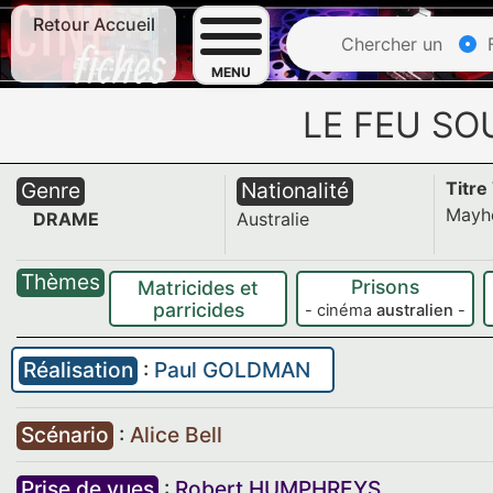
Retour Accueil
Chercher un
F
MENU
LE FEU SO
Genre
Nationalité
Titre
Mayh
DRAME
Australie
Thèmes
Prisons
Matricides et
parricides
- cinéma
australien
-
Réalisation
:
Paul GOLDMAN
Scénario
:
Alice Bell
Prise de vues
:
Robert HUMPHREYS