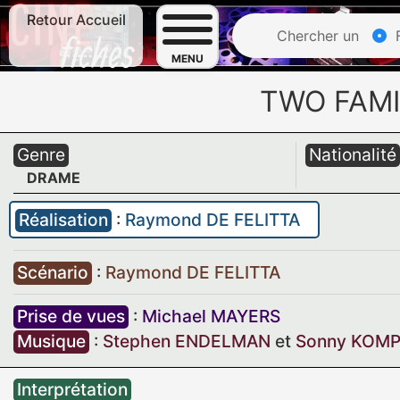
Retour Accueil
Chercher un
F
MENU
TWO FAM
Genre
Nationalité
DRAME
Réalisation
:
Raymond DE FELITTA
Scénario
:
Raymond DE FELITTA
Prise de vues
:
Michael MAYERS
Musique
:
Stephen ENDELMAN
et
Sonny KOM
Interprétation