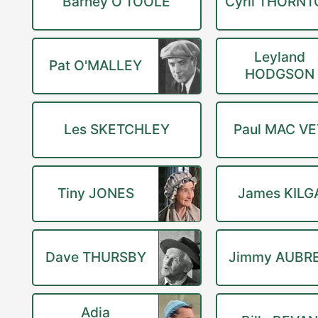
Barney O'TOOLE
Cyril THORN
Leyland
Pat O'MALLEY
HODGSON
Les SKETCHLEY
Paul MAC VE
Tiny JONES
James KIL
Dave THURSBY
Jimmy AUBR
Adia