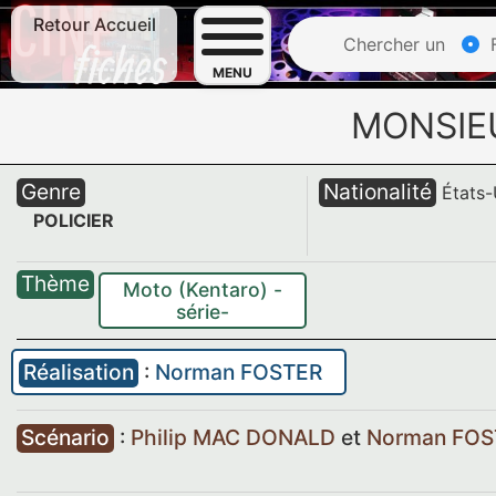
Retour Accueil
Chercher un
F
MENU
MONSIE
Genre
Nationalité
États-
POLICIER
Thème
Moto (Kentaro) -
série-
Réalisation
:
Norman FOSTER
Scénario
:
Philip MAC DONALD
et
Norman FOS