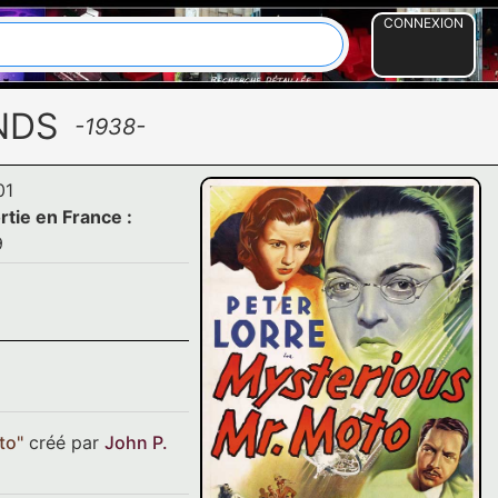
CONNEXION
NDS
-1938-
01
rtie en France :
9
to
"
créé par
John P.