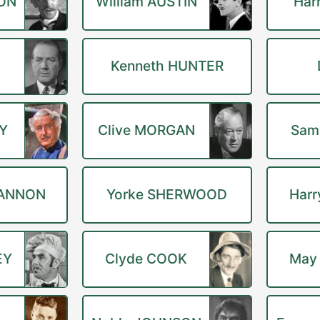
TON
William AUSTIN
Har
Kenneth HUNTER
Y
Clive MORGAN
Sam
GANNON
Yorke SHERWOOD
Harr
EY
Clyde COOK
May