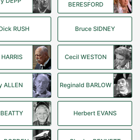
ry DEPP
BERESFORD
Dick RUSH
Bruce SIDNEY
 HARRIS
Cecil WESTON
y ALLEN
Reginald BARLOW
 BEATTY
Herbert EVANS