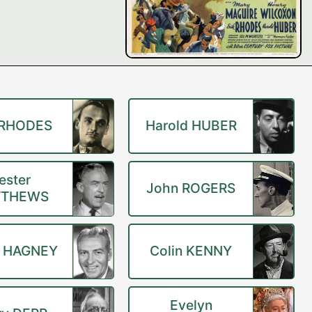
 RHODES
Harold HUBER
ester
John ROGERS
TTHEWS
k HAGNEY
Colin KENNY
Evelyn