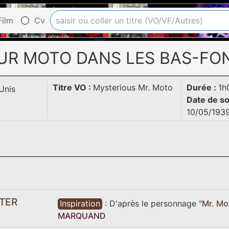
ilm
Cv
UR MOTO DANS LES BAS-FO
Titre VO :
Mysterious Mr. Moto
Durée :
1h
Unis
Date de so
10/05/193
TER
Inspiration
:
D'après le personnage "
Mr. Mo
MARQUAND