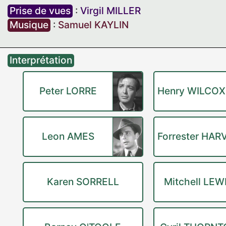
Prise de vues
:
Virgil MILLER
Musique
:
Samuel KAYLIN
Interprétation
Peter LORRE
Henry WILCO
Leon AMES
Forrester HAR
Karen SORRELL
Mitchell LEW