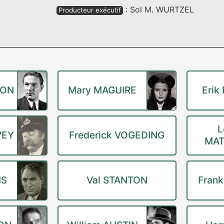
:
Sol M. WURTZEL
Producteur exécutif
XON
Mary MAGUIRE
Erik
L
VEY
Frederick VOGEDING
MA
IS
Val STANTON
Fran