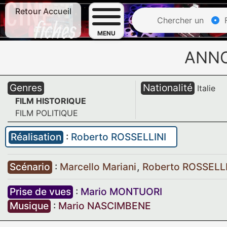
Retour Accueil
Chercher un
F
MENU
ANN
Genres
Nationalité
Italie
FILM HISTORIQUE
FILM POLITIQUE
Réalisation
:
Roberto ROSSELLINI
Scénario
:
Marcello Mariani
,
Roberto ROSSELL
Prise de vues
:
Mario MONTUORI
Musique
:
Mario NASCIMBENE