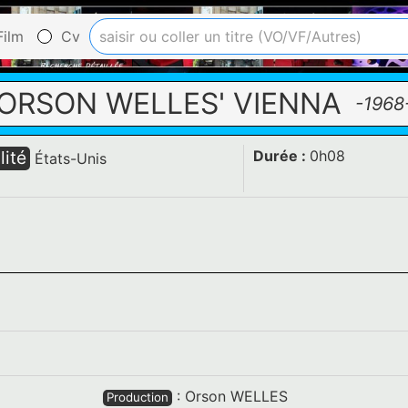
ilm
Cv
ORSON WELLES' VIENNA
-1968
lité
Durée :
0h08
États-Unis
:
Orson WELLES
Production