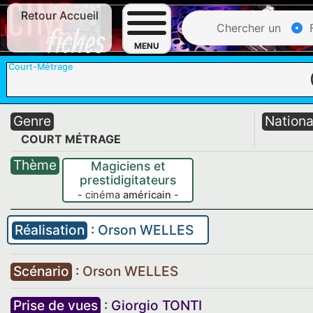
Retour Accueil
Chercher un
F
MENU
Court-Métrage
Genre
Nationa
COURT MÉTRAGE
Thème
Magiciens et
prestidigitateurs
- cinéma
américain
-
Réalisation
:
Orson WELLES
Scénario
:
Orson WELLES
Prise de vues
:
Giorgio TONTI