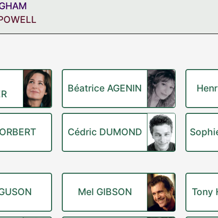
NGHAM
 POWELL
Béatrice AGENIN
Henr
ER
NORBERT
Cédric DUMOND
Sophi
RGUSON
Mel GIBSON
Tony