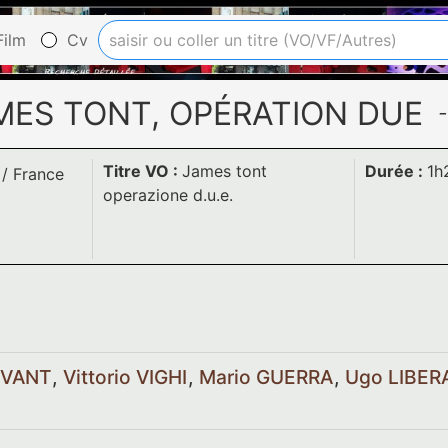
ilm
Cv
MES TONT, OPÉRATION DUE
-
Titre VO :
James tont
Durée :
1h
/
France
operazione d.u.e.
LEVANT
,
Vittorio VIGHI
,
Mario GUERRA
,
Ugo LIBE