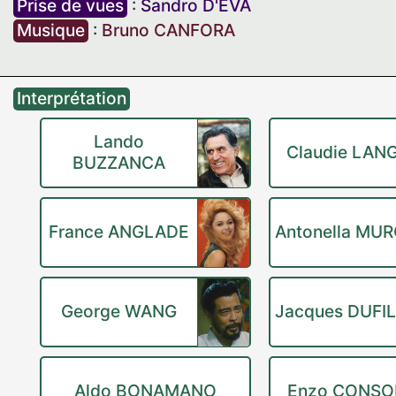
Prise de vues
:
Sandro D'EVA
Musique
:
Bruno CANFORA
Interprétation
Lando
Claudie LAN
BUZZANCA
France ANGLADE
Antonella MUR
George WANG
Jacques DUFI
Aldo BONAMANO
Enzo CONSO