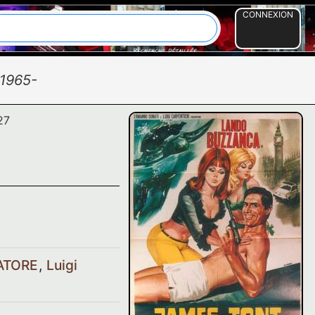
CONNEXION
1965-
27
RATORE
,
Luigi