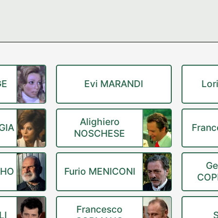
GE
Evi MARANDI
Lor
Alighiero
GIA
Franc
NOSCHESE
Ge
LHO
Furio MENICONI
COP
Francesco
LI
S