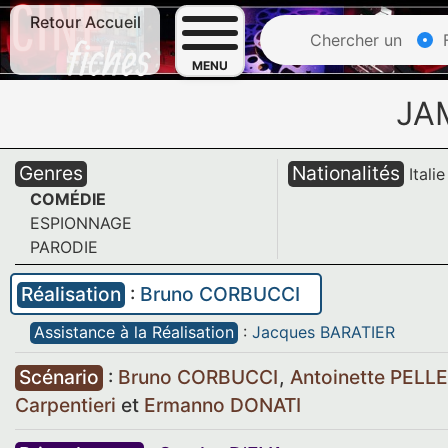
Retour Accueil
Chercher un
F
MENU
JA
Genres
Nationalités
Italie
COMÉDIE
ESPIONNAGE
PARODIE
Réalisation
:
Bruno CORBUCCI
Assistance à la Réalisation
:
Jacques BARATIER
Scénario
:
Bruno CORBUCCI
,
Antoinette PEL
Carpentieri
et
Ermanno DONATI