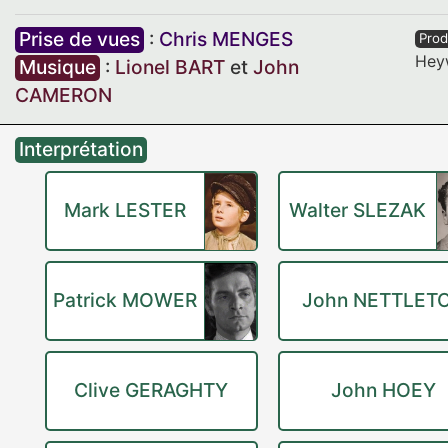
Prise de vues
:
Chris MENGES
Prod
Hey
Musique
:
Lionel BART
et
John
CAMERON
Interprétation
Mark LESTER
Walter SLEZAK
Patrick MOWER
John NETTLET
Clive GERAGHTY
John HOEY