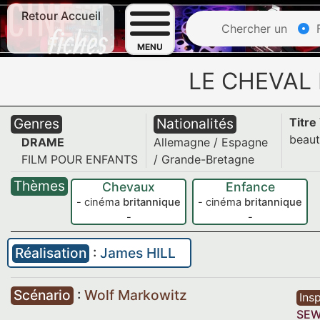
Retour Accueil
Chercher un
F
MENU
LE CHEVAL 
Genres
Nationalités
Titre
beau
DRAME
Allemagne
/
Espagne
FILM POUR ENFANTS
/ Grande-Bretagne
Thèmes
Chevaux
Enfance
- cinéma
britannique
- cinéma
britannique
-
-
Réalisation
:
James HILL
Scénario
:
Wolf Markowitz
Insp
SEW