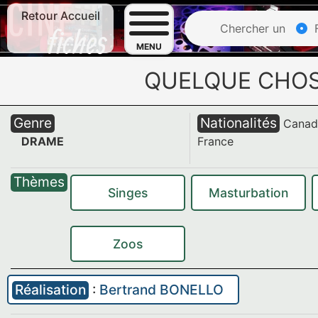
Retour Accueil
Chercher un
F
MENU
QUELQUE CHOS
Genre
Nationalités
Canad
DRAME
France
Thèmes
Singes
Masturbation
Zoos
Réalisation
:
Bertrand BONELLO