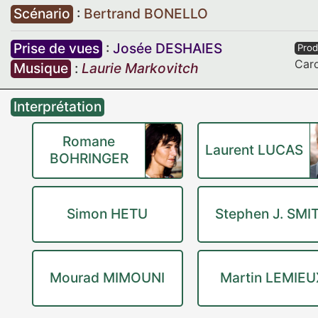
Scénario
:
Bertrand BONELLO
Prise de vues
:
Josée DESHAIES
Prod
Car
Musique
:
Laurie Markovitch
Interprétation
Romane
Laurent LUCAS
BOHRINGER
Simon HETU
Stephen J. SMI
Mourad MIMOUNI
Martin LEMIEU