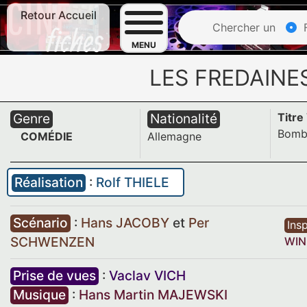
Retour Accueil
Chercher un
F
MENU
LES FREDAINE
Genre
Nationalité
Titre
Bomb
COMÉDIE
Allemagne
Réalisation
:
Rolf THIELE
Scénario
:
Hans JACOBY
et
Per
Insp
SCHWENZEN
WIN
Prise de vues
:
Vaclav VICH
Musique
:
Hans Martin MAJEWSKI