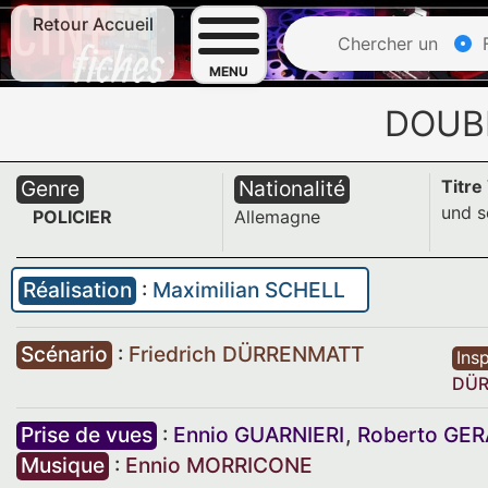
Retour Accueil
Chercher un
F
MENU
DOUB
Genre
Nationalité
Titre
und s
POLICIER
Allemagne
Réalisation
:
Maximilian SCHELL
Scénario
:
Friedrich DÜRRENMATT
Insp
DÜR
Prise de vues
:
Ennio GUARNIERI
,
Roberto GER
Musique
:
Ennio MORRICONE