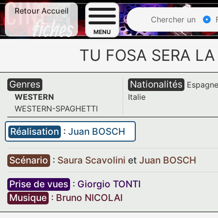
Retour Accueil
Chercher un
F
MENU
TU FOSA SERA LA 
Genres
Nationalités
Espagn
WESTERN
Italie
WESTERN-SPAGHETTI
Réalisation
:
Juan BOSCH
Scénario
:
Saura Scavolini
et
Juan BOSCH
Prise de vues
:
Giorgio TONTI
Musique
:
Bruno NICOLAI