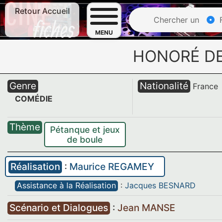
Retour Accueil
Chercher un
F
MENU
HONORÉ DE
Genre
Nationalité
France
COMÉDIE
Thème
Pétanque et jeux
de boule
Réalisation
:
Maurice REGAMEY
Assistance à la Réalisation
:
Jacques BESNARD
Scénario et Dialogues
:
Jean MANSE