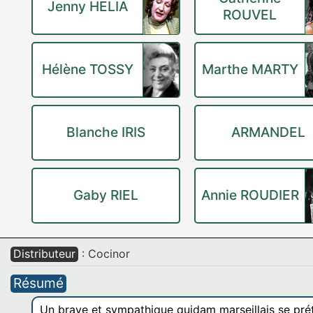
Jenny HELIA
ROUVEL
Hélène TOSSY
Marthe MARTY
Blanche IRIS
ARMANDEL
Gaby RIEL
Annie ROUDIER
Distributeur
: Cocinor
Résumé
Un brave et sympathique quidam marseillais se prét