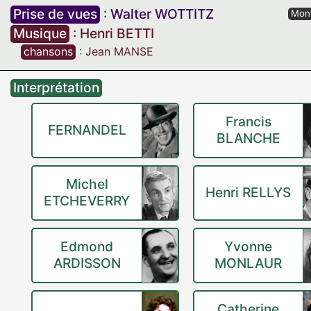
Prise de vues
:
Walter WOTTITZ
Mon
Musique
:
Henri BETTI
chansons
:
Jean MANSE
Interprétation
Francis
FERNANDEL
BLANCHE
Michel
Henri RELLYS
ETCHEVERRY
Edmond
Yvonne
ARDISSON
MONLAUR
Catherine