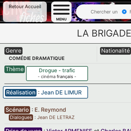
Retour Accueil
Chercher un
F
MENU
LA BRIGAD
Genre
Nationalité
COMÉDIE DRAMATIQUE
Thème
Drogue - trafic
- cinéma
français
-
Réalisation
:
Jean DE LIMUR
Scénario
:
E. Reymond
Dialogues
:
Jean DE LETRAZ