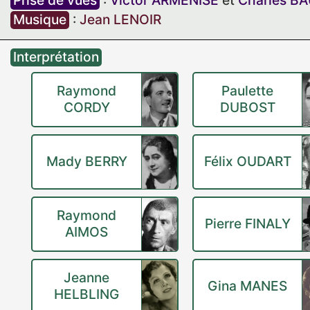
Prise de vues
:
Victor ARMENISE
et
Charles B
Musique
:
Jean LENOIR
Interprétation
Raymond
Paulette
CORDY
DUBOST
Mady BERRY
Félix OUDART
Raymond
Pierre FINALY
AIMOS
Jeanne
Gina MANES
HELBLING