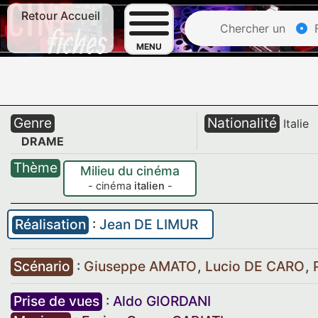
Retour Accueil
Chercher un
F
MENU
Genre
Nationalité
Italie
DRAME
Thème
Milieu du cinéma
- cinéma
italien
-
Réalisation
:
Jean DE LIMUR
Scénario
:
Giuseppe AMATO
,
Lucio DE CARO
,
Prise de vues
:
Aldo GIORDANI