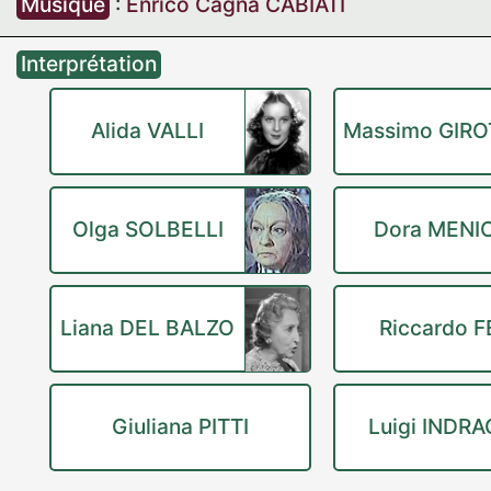
Musique
:
Enrico Cagna CABIATI
Interprétation
Alida VALLI
Massimo GIRO
Olga SOLBELLI
Dora MENI
Liana DEL BALZO
Riccardo F
Giuliana PITTI
Luigi INDR