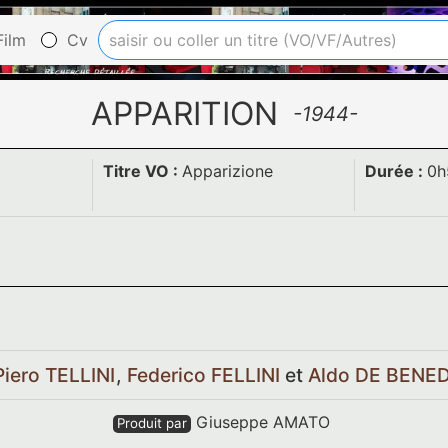
ilm
Cv
APPARITION
-1944-
Titre VO :
Apparizione
Durée :
0h
Piero TELLINI
,
Federico FELLINI
et
Aldo DE BENE
Giuseppe AMATO
Produit par