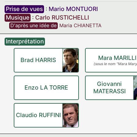
Prise de vues
:
Mario MONTUORI
Musique
:
Carlo RUSTICHELLI
D'après une idée de
Maria CHIANETTA
Interprétation
Mara MARILLI
Brad HARRIS
(sous le nom "Mara Mary
Giovanni
Enzo LA TORRE
MATERASSI
Claudio RUFFINI