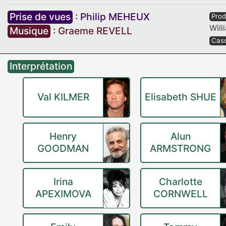
Prise de vues
:
Philip MEHEUX
Prod
Will
Musique
:
Graeme REVELL
Cas
Interprétation
Val KILMER
Elisabeth SHUE
Henry
Alun
GOODMAN
ARMSTRONG
Irina
Charlotte
APEXIMOVA
CORNWELL