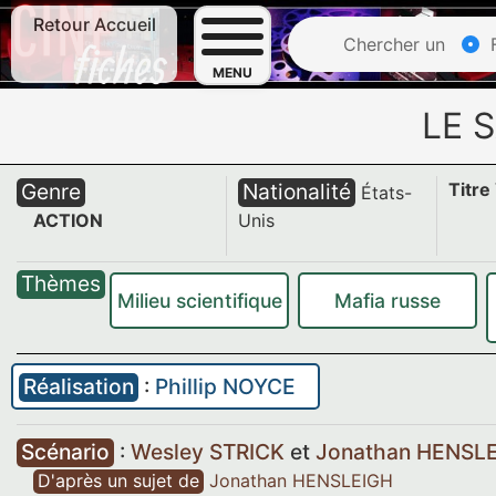
Retour Accueil
Chercher un
F
MENU
LE 
Genre
Nationalité
Titre
États-
ACTION
Unis
Thèmes
Milieu scientifique
Mafia russe
Réalisation
:
Phillip NOYCE
Scénario
:
Wesley STRICK
et
Jonathan HENSL
D'après un sujet de
Jonathan HENSLEIGH