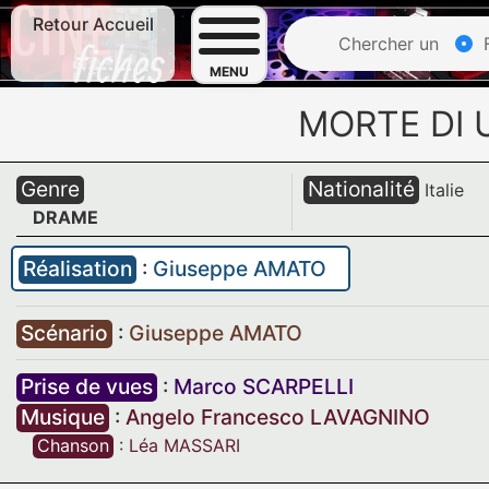
Retour Accueil
Chercher un
F
MENU
MORTE DI 
Genre
Nationalité
Italie
DRAME
Réalisation
:
Giuseppe AMATO
Scénario
:
Giuseppe AMATO
Prise de vues
:
Marco SCARPELLI
Musique
:
Angelo Francesco LAVAGNINO
Chanson
:
Léa MASSARI