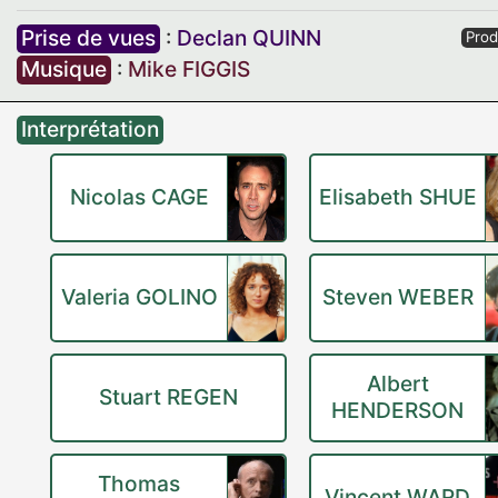
Prise de vues
:
Declan QUINN
Prod
Musique
:
Mike FIGGIS
Interprétation
Nicolas CAGE
Elisabeth SHUE
Valeria GOLINO
Steven WEBER
Albert
Stuart REGEN
HENDERSON
Thomas
Vincent WARD