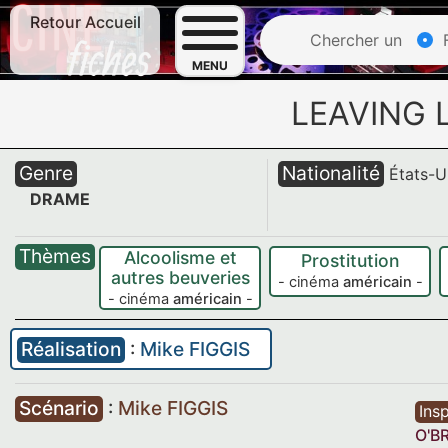
Retour Accueil
Chercher un
F
MENU
LEAVING 
Genre
Nationalité
États-U
DRAME
Thèmes
Alcoolisme et
Prostitution
autres beuveries
- cinéma
américain
-
- cinéma
américain
-
Réalisation
:
Mike FIGGIS
Scénario
:
Mike FIGGIS
Insp
O'B