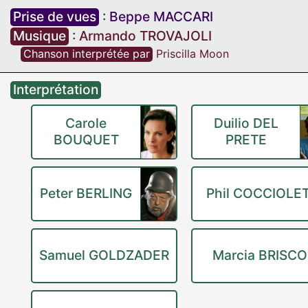
Prise de vues
:
Beppe MACCARI
Musique
:
Armando TROVAJOLI
Chanson interprétée par
Priscilla Moon
Interprétation
Carole
Duilio DEL
BOUQUET
PRETE
Peter BERLING
Phil COCCIOLET
Samuel GOLDZADER
Marcia BRISC