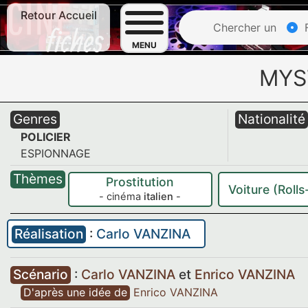
Retour Accueil
Chercher un
F
MENU
MYS
Genres
Nationalité
POLICIER
ESPIONNAGE
Thèmes
Prostitution
Voiture (Roll
- cinéma
italien
-
Réalisation
:
Carlo VANZINA
Scénario
:
Carlo VANZINA
et
Enrico VANZINA
D'après une idée de
Enrico VANZINA