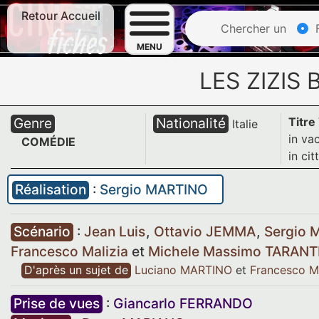
Retour Accueil
Chercher un
F
MENU
LES ZIZIS
Genre
Nationalité
Titre
Italie
in va
COMÉDIE
in cit
Réalisation
:
Sergio MARTINO
Scénario
:
Jean Luis
,
Ottavio JEMMA
,
Sergio
Francesco Malizia
et
Michele Massimo TARANT
D'après un sujet de
Luciano MARTINO
et
Francesco Ma
Prise de vues
:
Giancarlo FERRANDO