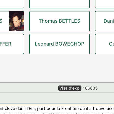
S
Thomas BETTLES
Dani
IFFER
Leonard BOWECHOP
C
Visa d'exp.
: 86635
 élevé dans l'Est, part pour la Frontière où il a trouvé une