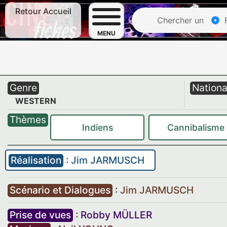
Retour Accueil
Chercher un
F
MENU
Genre
Nationa
WESTERN
Thèmes
Indiens
Cannibalisme
Réalisation
:
Jim JARMUSCH
Scénario et Dialogues
:
Jim JARMUSCH
Prise de vues
:
Robby MÜLLER