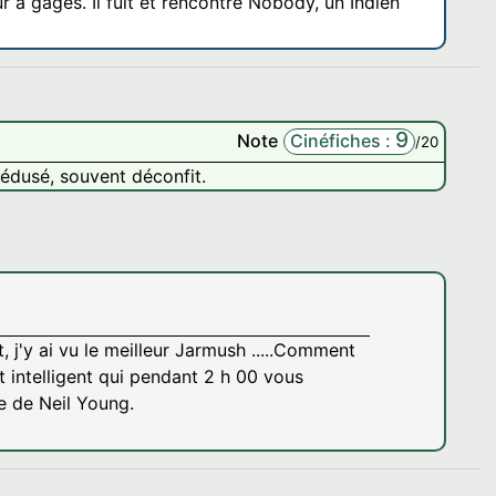
 à gages. Il fuit et rencontre Nobody, un Indien
9
Note
Cinéfiches :
/20
médusé, souvent déconfit.
 j'y ai vu le meilleur Jarmush .....Comment
t intelligent qui pendant 2 h 00 vous
e de Neil Young.