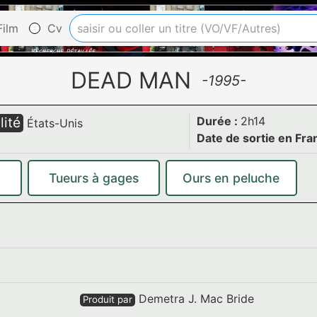
ilm
Cv
DEAD MAN
-1995-
lité
Durée :
2h14
États-Unis
Date de sortie en Fra
Tueurs à gages
Ours en peluche
Demetra J. Mac Bride
Produit par