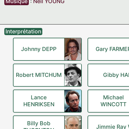
Musique
:
Neil YOUNG
Interprétation
Johnny DEPP
Gary FARME
Robert MITCHUM
Gibby HA
Lance
Michael
HENRIKSEN
WINCOTT
Billy Bob
Jimmie Ray