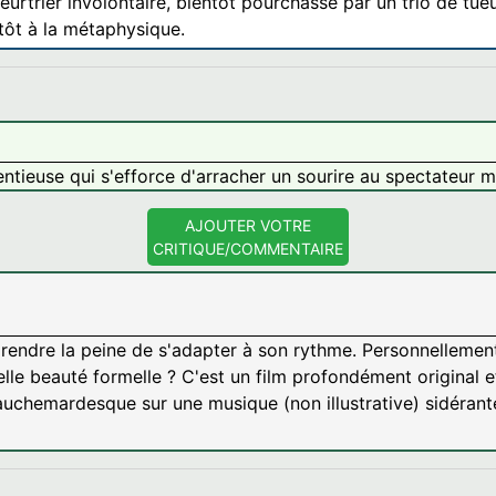
rtrier involontaire, bientôt pourchassé par un trio de tueur
entôt à la métaphysique.
tieuse qui s'efforce d'arracher un sourire au spectateur 
AJOUTER VOTRE
CRITIQUE/COMMENTAIRE
prendre la peine de s'adapter à son rythme. Personnellement,
elle beauté formelle ? C'est un film profondément original e
chemardesque sur une musique (non illustrative) sidérant