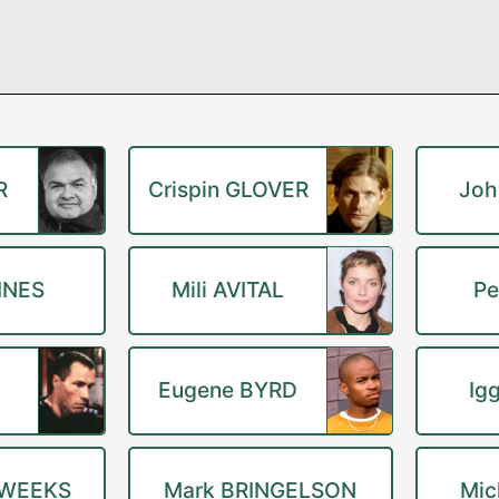
R
Crispin GLOVER
Joh
INES
Mili AVITAL
Pe
Eugene BYRD
Ig
 WEEKS
Mark BRINGELSON
Mic