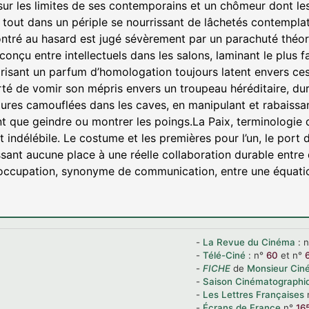
r les limites de ses contemporains et un chômeur dont les p
e tout dans un périple se nourrissant de lâchetés contempla
ontré au hasard est jugé sévèrement par un parachuté théor
 conçu entre intellectuels dans les salons, laminant le plus f
risant un parfum d’homologation toujours latent envers ces 
erté de vomir son mépris envers un troupeau héréditaire, dur
res camouflées dans les caves, en manipulant et rabaissan
ant que geindre ou montrer les poings.La Paix, terminologie
t indélébile. Le costume et les premières pour l’un, le port
aissant aucune place à une réelle collaboration durable ent
 occupation, synonyme de communication, entre une équatio
La Revue du Cinéma
:
Télé-Ciné
:
n°
60
et
n°
FICHE
de
Monsieur Cin
Saison Cinématographi
Les Lettres Françaises
Écrans de France
n°
16