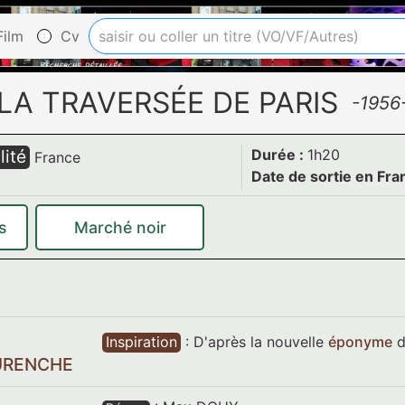
ilm
Cv
LA TRAVERSÉE DE PARIS
-1956
lité
Durée :
1h20
France
Date de sortie en Fra
s
Marché noir
Inspiration
:
D'après la nouvelle
éponyme
URENCHE