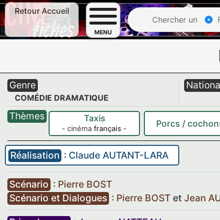
Retour Accueil
Chercher un
F
MENU
Genre
Nationa
COMÉDIE DRAMATIQUE
Thèmes
Taxis
Porcs / cochon
- cinéma
français
-
Réalisation
:
Claude AUTANT-LARA
Scénario
:
Pierre BOST
Scénario et Dialogues
:
Pierre BOST
et
Jean A