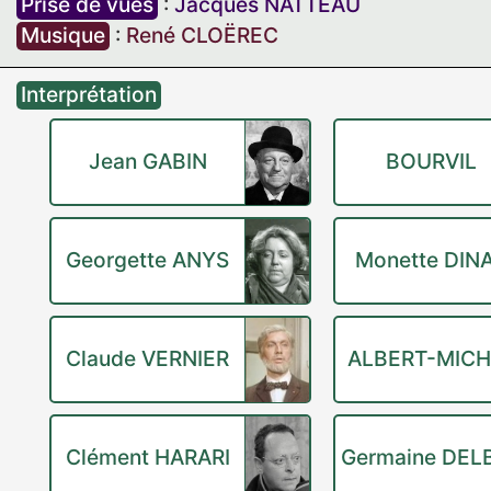
Prise de vues
:
Jacques NATTEAU
Musique
:
René CLOËREC
Interprétation
Jean GABIN
BOURVIL
Georgette ANYS
Monette DIN
Claude VERNIER
ALBERT-MICH
Clément HARARI
Germaine DEL