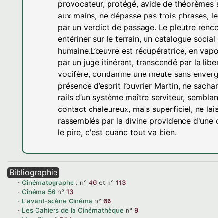
provocateur, protégé, avide de théorèmes su
aux mains, ne dépasse pas trois phrases, l
par un verdict de passage. Le pleutre renc
entériner sur le terrain, un catalogue social
humaine.L’œuvre est récupératrice, en vapo
par un juge itinérant, transcendé par la lib
vocifère, condamne une meute sans envergu
présence d’esprit l’ouvrier Martin, ne sach
rails d’un système maître serviteur, semblan
contact chaleureux, mais superficiel, ne l
rassemblés par la divine providence d'une
le pire, c'est quand tout va bien.
Bibliographie
Cinématographe
:
n°
46
et
n°
113
Cinéma
56
n°
13
L'avant-scène Cinéma
n°
66
Les Cahiers de la Cinémathèque
n°
9