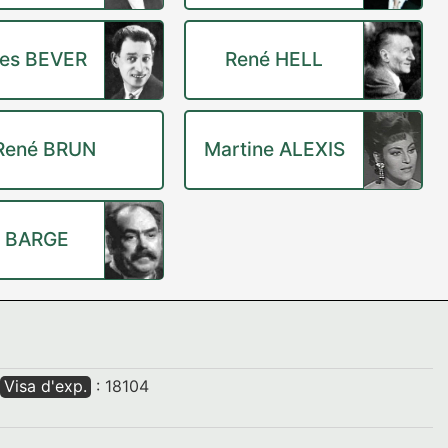
es BEVER
René HELL
René BRUN
Martine ALEXIS
l BARGE
Visa d'exp.
: 18104