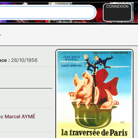
CONNEXION
-
nce :
26/10/1956
de
Marcel AYMÉ