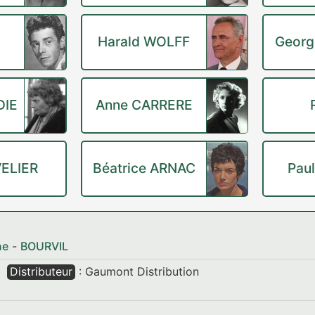
Harald WOLFF
Georg
DIE
Anne CARRERE
VELIER
Béatrice ARNAC
Pau
ne
-
BOURVIL
Distributeur
: Gaumont Distribution