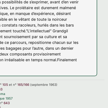
ossibilités de s’exprimer, avant d’en venir
tives. Le prolétaire est durement malmené
ique, en manque d’expérience, désirant
aible en le vêtant de toute la noirceur
constats racoleurs, hurlés dans les bars
ement touché."L’intellectuel" Grandgil
t sournoisement par sa culture et sa
 de ce parcours, repositionne chacun sur les
 des bagages pour l’autre, dans un dernier
re deux composants provisoirement
n irréalisable en temps normal.Finalement
n°
105
et
n°
165/166
(septembre 1963)
63
éma
que
1957
n°
643
5