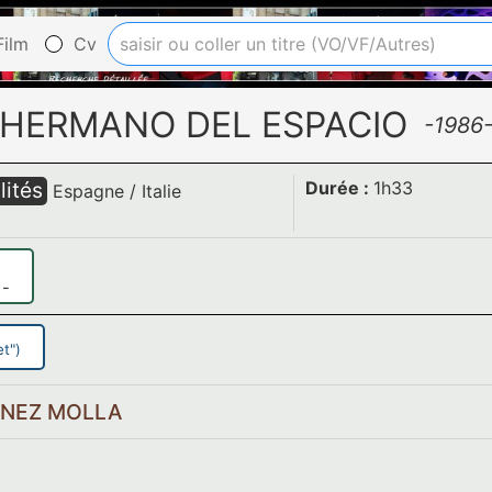
ilm
Cv
HERMANO DEL ESPACIO
-1986
lités
Durée :
1h33
Espagne
/
Italie
-
t")
TINEZ MOLLA