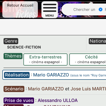
Retour Accueil
Chercher un
F
MENU
Genre
Nationa
SCIENCE-FICTION
Thèmes
Extra-terrestres
Cécité
- cinéma
espagnol
-
- cinéma
espagnol
Réalisation
:
Mario GARIAZZO
(sous le nom "Roy Garre
Scénario
:
Mario GARIAZZO
et
Jose Luis MAR
Prise de vues
:
Alessandro ULLOA