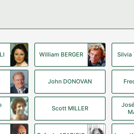
LI
William BERGER
Silvi
John DONOVAN
Fre
o
José
Scott MILLER
M